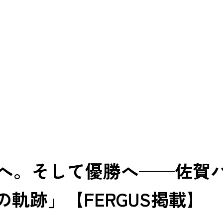
1へ。そして優勝へ──佐賀
軌跡」【FERGUS掲載】