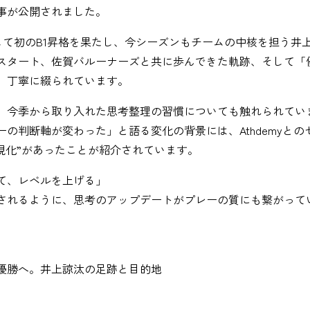
事が公開されました。
して初のB1昇格を果たし、今シーズンもチームの中核を担う井
スタート、佐賀バルーナーズと共に歩んできた軌跡、そして「優
、丁寧に綴られています。
、今季から取り入れた思考整理の習慣についても触れられてい
の判断軸が変わった」と語る変化の背景には、Athdemyとの
視化”があったことが紹介されています。
て、レベルを上げる」
されるように、思考のアップデートがプレーの質にも繋がって
）
て優勝へ。井上諒汰の足跡と目的地