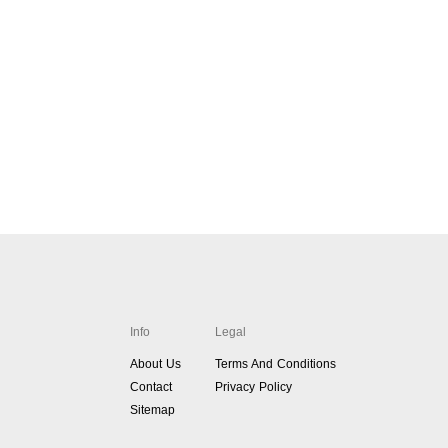
Info
Legal
About Us
Terms And Conditions
Contact
Privacy Policy
Sitemap