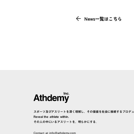
arrow_back
News一覧はこちら
スポーツ及びアスリートを深く理解し、その価値を社会に接続するプロデ
Reveal the athlete within.
その人の中にいるアスリートを、明らかにする。
Contact at info@athdemy.com