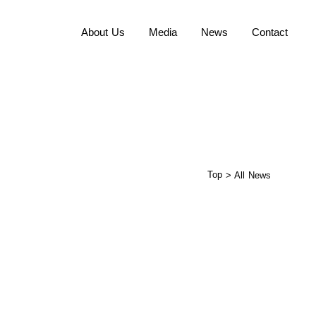
About Us
Media
News
Contact
Dialog Code
Top
> All News