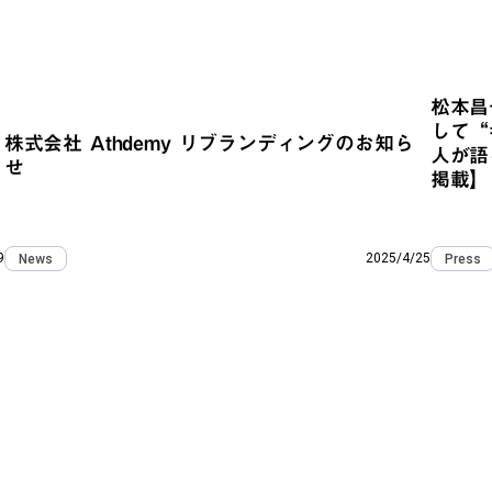
松本昌
して“
株式会社 Athdemy リブランディングのお知ら
人が語
せ
掲載】
9
2025/4/25
News
Press