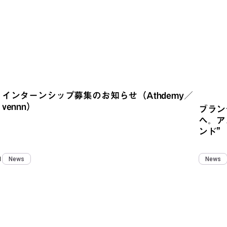
インターンシップ募集のお知らせ（Athdemy／
vennn）
ブラン
へ。ア
ンド”
1
News
News