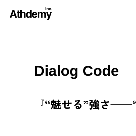
Dialog Code
『“魅せる”強さ──“型