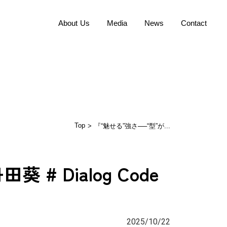
About Us
Media
News
Contact
Dialog Code
Top
> 『“魅せる”強さ──“型”が...
 Dialog Code
2025/10/22