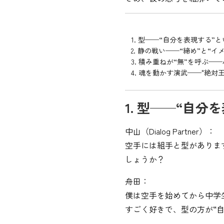
1. 型──“自分を表現する”
2. 静の戦い──“締め”と“
3. 積み重ねが“無”を呼ぶ
4. 魂を動かす演武──"絶対
1. 型──“自
中山（Dialog Partner）：
空手には組手と型がありま
しょうか？
舟田：
僕は空手を始めてから中学
すごく好きで、型の方が“