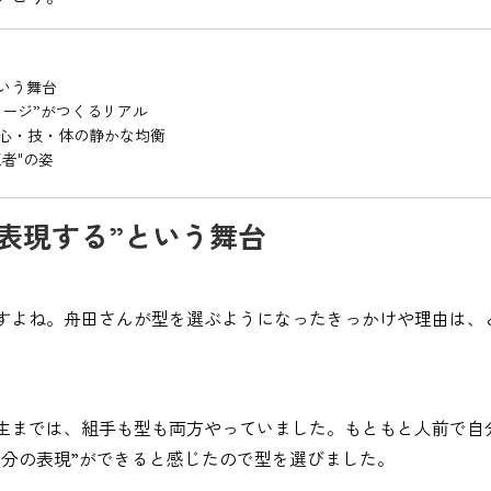
という舞台
イメージ”がつくるリアル
──心・技・体の静かな均衡
王者"の姿
分を表現する”という舞台
すよね。舟田さんが型を選ぶようになったきっかけや理由は、
生までは、組手も型も両方やっていました。もともと人前で自
自分の表現”ができると感じたので型を選びました。