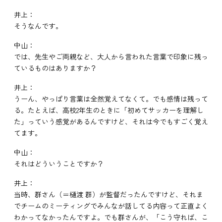
井上：
そうなんです。
中山：
では、先生やご両親など、大人から言われた言葉で印象に残っ
ているものはありますか？
井上：
うーん、やっぱり言葉は全然覚えてなくて。でも感情は残って
る。たとえば、高校2年生のときに「初めてサッカーを理解し
た」っていう感覚があるんですけど、それは今でもすごく覚え
てます。
中山：
それはどういうことですか？
井上：
当時、群さん（＝樋渡 群）が監督だったんですけど、それま
でチームのミーティングでみんなが話してる内容って正直よく
わかってなかったんですよ。でも群さんが、「こう守れば、こ