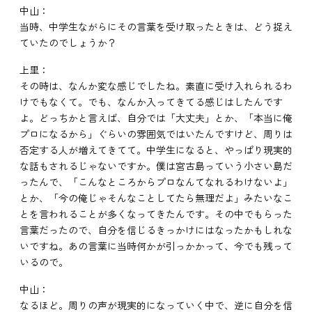
中山：
当時、中学生ながらにその言葉を受け取ったときは、どう捉え
ていたのでしょうか？
上里：
その時は、なんか変な感じでしたね。素直に受け入れられるわ
けでもなくて。でも、なんか入ってきてる感じはしたんです
よ。どっちかと言えば、自分では「大丈夫」とか、「本当に俺
プロになるから」ぐらいの雰囲気ではいたんですけど、周りは
否定する人が増えてきてて。中学生になると、やっぱり現実的
な話もされるじゃないですか。僕は宮古島っていう小さい島だ
ったんで、「こんなところからプロなんてなれるわけないよ」
とか、「今の俺じゃそんなことしてたら無理だよ」みたいなこ
とを言われることが多くなってきたんです。その中でもらった
言葉だったので、自分を信じるきっかけにはなったかもしれな
いですね。あの言葉に当時何かが引っかかって、今でも残って
いるので。
中山：
なるほど。周りの声が現実的になっていく中で、逆に自分を信