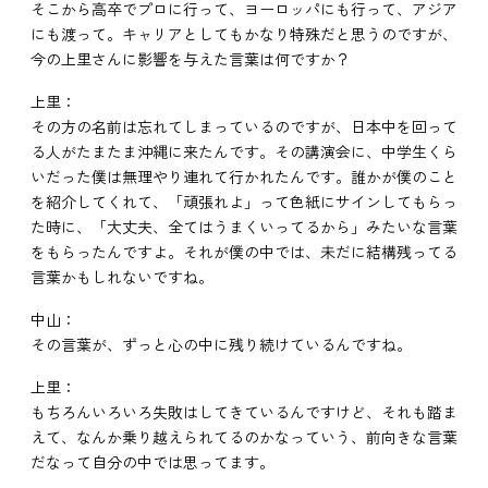
そこから高卒でプロに行って、ヨーロッパにも行って、アジア
にも渡って。キャリアとしてもかなり特殊だと思うのですが、
今の上里さんに影響を与えた言葉は何ですか？
上里：
その方の名前は忘れてしまっているのですが、日本中を回って
る人がたまたま沖縄に来たんです。その講演会に、中学生くら
いだった僕は無理やり連れて行かれたんです。誰かが僕のこと
を紹介してくれて、「頑張れよ」って色紙にサインしてもらっ
た時に、「大丈夫、全てはうまくいってるから」みたいな言葉
をもらったんですよ。それが僕の中では、未だに結構残ってる
言葉かもしれないですね。
中山：
その言葉が、ずっと心の中に残り続けているんですね。
上里：
もちろんいろいろ失敗はしてきているんですけど、それも踏ま
えて、なんか乗り越えられてるのかなっていう、前向きな言葉
だなって自分の中では思ってます。