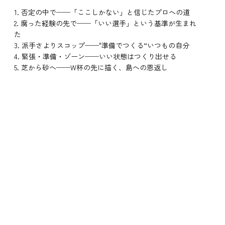
1. 否定の中で──「ここしかない」と信じたプロへの道
2. 腐った経験の先で──「いい選手」という基準が生まれ
た
3. 派手さよりスコップ──"準備でつくる“いつもの自分
4. 緊張・準備・ゾーン──いい状態はつくり出せる
5. 芝から砂へ──W杯の先に描く、島への恩返し