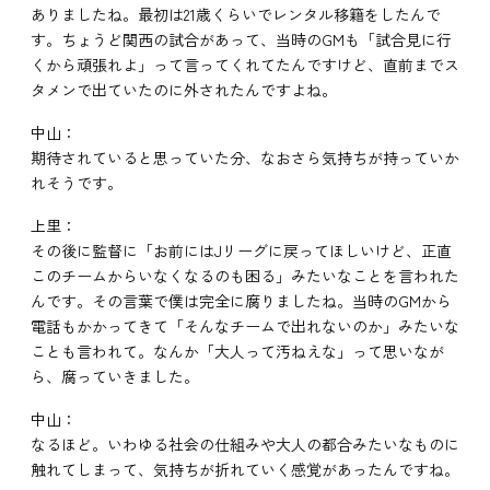
ありましたね。最初は21歳くらいでレンタル移籍をしたんで
す。ちょうど関西の試合があって、当時のGMも「試合見に行
くから頑張れよ」って言ってくれてたんですけど、直前までス
タメンで出ていたのに外されたんですよね。
中山：
期待されていると思っていた分、なおさら気持ちが持っていか
れそうです。
上里：
その後に監督に「お前にはJリーグに戻ってほしいけど、正直
このチームからいなくなるのも困る」みたいなことを言われた
んです。その言葉で僕は完全に腐りましたね。当時のGMから
電話もかかってきて「そんなチームで出れないのか」みたいな
ことも言われて。なんか「大人って汚ねえな」って思いなが
ら、腐っていきました。
中山：
なるほど。いわゆる社会の仕組みや大人の都合みたいなものに
触れてしまって、気持ちが折れていく感覚があったんですね。